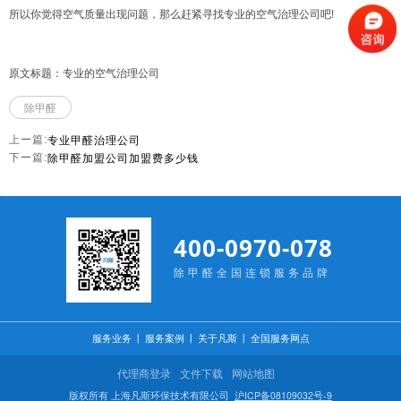
所以你觉得空气质量出现问题，那么赶紧寻找专业的空气治理公司吧!
原文标题：专业的空气治理公司
除甲醛
专业甲醛治理公司
上ー篇:
除甲醛加盟公司加盟费多少钱
下ー篇:
400-0970-078
除甲醛全国连锁服务品牌
服务业务
丨
服务案例
丨
关于凡斯
丨
全国服务网点
代理商登录
文件下载
网站地图
版权所有 上海凡斯环保技术有限公司
沪ICP备08109032号-9