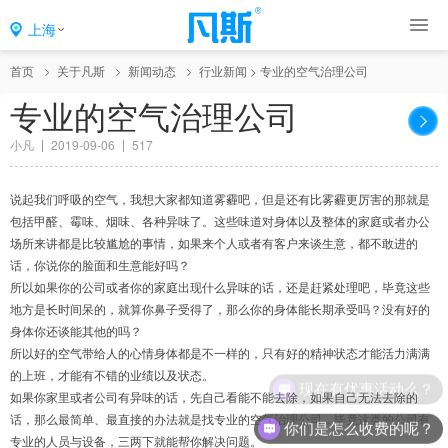
上海
首页
关于凡斯
新闻动态
行业新闻
>
专业的空气治理公司
专业的空气治理公司
小凡
2019-09-06
517
说起我们呼吸的空气，我想大家都知道雾霾吧，但是还有比雾霾更厉害的那就是
包括甲醛、霉味、烟味、各种异味了。这些味道对身体以及整体的家庭或者办公
场所来讲都是比较尴尬的事情，如果来个人或者有客户来谈生意，都不敢进的
话，你说你的脸面和生意能好吗？
所以如果你的公司或者你的家庭出现什么异味的话，还是赶紧处理吧，毕竟这些
地方是长时间呆的，就算你鼻子受得了，那么你的身体能长期承受吗？没有好的
身体你还谈能其他的吗？
所以好的空气带给人的心情身体都是不一样的，只有好的精神状态才能活力满满
的上班，才能有不错的业绩以及状态。
现在有优惠活动么？
如果你家里或者公司有异味的话，先自己看能不能去除，如果自己无法去除的
话，那么最简单、最直接的办法就是找专业的空气治理公司，毕竟这类的公司有
你们是怎么收费的呢？
专业的人员与设备，三两下就能帮你解决问题。