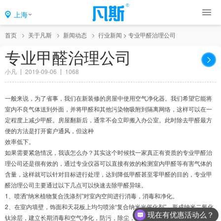
上海
首页
关于凡斯
新闻动态
行业新闻
>
专业甲醛治理公司
专业甲醛治理公司
小凡
2019-09-06
1068
一般来说，为了省事，我们在新装修的房屋中使用空气净化器。我们希望它能将
室内不良气体送到外面，并将甲醛和其他污染物吸附到隔离网络，这样可以在一
定程度上减少甲醛。房屋翻新后，通常不会立即搬入办公室。此时除去甲醛最方
便的方法是打开窗户通风，但这种
效率低下。
如果需要紧急情况，我该怎么办？其实这个时候找一家真正有资质的专业甲醛治
理公司还是很有效的，通过专业仪器可以直接有效的检测室内甲醛等有害气体的
含量，这样就可以针对目标进行处理，达到降低甲醛甚至零甲醛的目的，专业甲
醛治理公司主要通过以下几点可以快速去除甲醛异味。
1、喷洒“纳米植物复合洗涤剂”对室内空间进行消毒，消毒和净化。
2、在室内墙壁，饰面和天花板上均匀喷涂“复合纳米光催化剂”，形成纳米二氧化
现在有优惠活动么？
钛涂层，建立长期消毒和空气净化，防污，除尘，净化层。