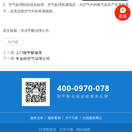
3、空气处理机的综合处理：空气处理机通电后，与空气中的氧气反应产生臭氧离
子，从而去除空气中的有害物质。
原文标题：专业甲醛治理公司
除甲醛
上门除甲醛服务
上ー篇:
专业的空气治理公司
下ー篇:
400-0970-078
除甲醛全国连锁服务品牌
服务业务
丨
服务案例
丨
关于凡斯
丨
全国服务网点
代理商登录
文件下载
网站地图