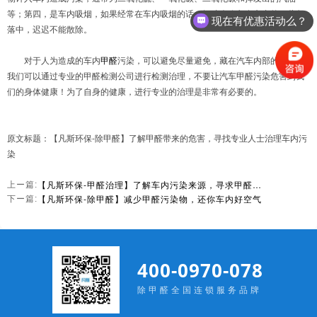
等；第四，是车内吸烟，如果经常在车内吸烟的话，烟味会弥留在车内的一些角
现在有优惠活动么？
落中，迟迟不能散除。
对于人为造成的车内
甲醛
污染，可以避免尽量避免，藏在汽车内部的甲醛，
我们可以通过专业的甲醛检测公司进行检测治理，不要让汽车甲醛污染危害到我
们的身体健康！为了自身的健康，进行专业的治理是非常有必要的。
原文标题：【凡斯环保-除甲醛】了解甲醛带来的危害，寻找专业人士治理车内污
染
【凡斯环保-甲醛治理】了解车内污染来源，寻求甲醛治理小招
上ー篇:
【凡斯环保-除甲醛】减少甲醛污染物，还你车内好空气
下ー篇:
400-0970-078
除甲醛全国连锁服务品牌