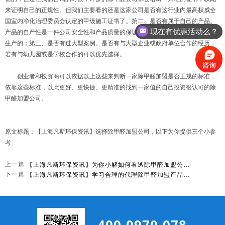
来证明自己的正规性。但我们主要看的还是这家公司是否有这行业内最高权威全
国室内净化治理委员会认定的甲级施工证书了。第二、是否有属于自己的产品。
现在有优惠活动么？
产品的自产性是一件公司安全性和产品质量的保证。公司推出的产品是否是自己
生产的；第三、是否有过大型案例。是否有与大型企业或政府单位合作的经历，
若有与幼儿园或是学校合作的可以优先选择。
创业者和投资商可以依据以上这些来判断一家除甲醛加盟是否正规的标准，
依靠这些标准，以此更好、更快捷、更精准的找到一家值的自己投资很认可的除
甲醛加盟公司。
原文标题：【上海凡斯环保资讯】选择除甲醛加盟公司，以下为你提供三个小参
考
【上海凡斯环保资讯】为你小解如何看透除甲醛加盟公司专业性
上ー篇:
【上海凡斯环保资讯】学习合理的代理除甲醛加盟产品流程，科学加盟
下ー篇: