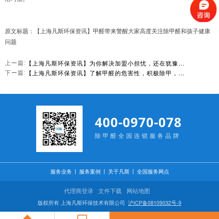
原文标题：【上海凡斯环保资讯】甲醛带来警醒大家高度关注除甲醛和孩子健康
问题
【上海凡斯环保资讯】为你解决加盟小担忧，还在犹豫什么，快快加盟吧
上ー篇:
【上海凡斯环保资讯】了解甲醛的危害性，积极除甲，健康生活
下ー篇:
400-0970-078
除甲醛全国连锁服务品牌
服务业务
丨
服务案例
丨
关于凡斯
丨
全国服务网点
代理商登录
文件下载
网站地图
版权所有 上海凡斯环保技术有限公司
沪ICP备08109032号-9