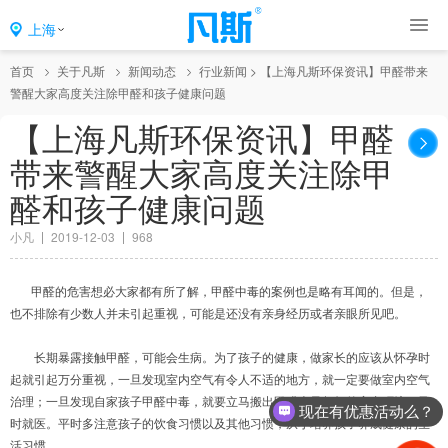
上海
首页
关于凡斯
新闻动态
行业新闻
>
【上海凡斯环保资讯】甲醛带来
警醒大家高度关注除甲醛和孩子健康问题
【上海凡斯环保资讯】甲醛
带来警醒大家高度关注除甲
醛和孩子健康问题
小凡
2019-12-03
968
甲醛的危害想必大家都有所了解，甲醛中毒的案例也是略有耳闻的。但是，
也不排除有少数人并未引起重视，可能是还没有亲身经历或者亲眼所见吧。
长期暴露接触甲醛，可能会生病。为了孩子的健康，做家长的应该从怀孕时
起就引起万分重视，一旦发现室内空气有令人不适的地方，就一定要做室内空气
治理；一旦发现自家孩子甲醛中毒，就要立马搬出甲醛含量超标的室内环境，及
现在有优惠活动么？
时就医。平时多注意孩子的饮食习惯以及其他习惯，从小培养孩子养成健康的生
活习惯。