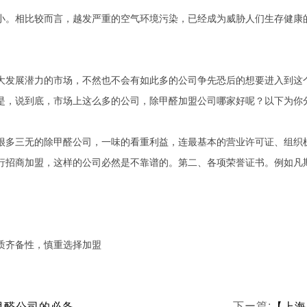
。相比较而言，越发严重的空气环境污染，已经成为威胁人们生存健康的
发展潜力的市场，不然也不会有如此多的公司争先恐后的想要进入到这个
是，说到底，市场上这么多的公司，除甲醛加盟公司哪家好呢？以下为你
多三无的除甲醛公司，一味的看重利益，连最基本的营业许可证、组织机
行招商加盟，这样的公司必然是不靠谱的。第二、各项荣誉证书。例如凡
质齐备性，慎重选择加盟
【上海凡斯环保资讯】了解一家优质除甲醛公司的必备条件
【上海
下ー篇: