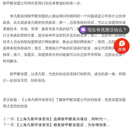
除甲醛加盟公司绝对是我们创业者要做好的第一步。
来凡斯咨询除甲醛加盟的人都会闻问到相同的一个问题就是公司有什么扶持
政策。在次就谈谈凡斯的扶持政策：第一，总部系统的培训，可以让加盟商快速
掌握技术、市场、管理、服务等多方面的技巧；第二，总部为加盟商量身定制做
现在有优惠活动么？
行之有效的营销方案，提供各种开业前到开业后的支持；第三，总部专门的网络
技术人员会协助加盟商进行网站建设，教会运用好网络推广；第四，总部可以指
派商务组协助谈判；第五，贯彻执行严格的区域保护政策，保证代理商区域利益
独享；第六，加盟后，加盟商有任何问题都可以向总部寻求帮助，总部会在第一
时间解决。
除甲醛加盟，认准凡斯，为您的创业投资路打响胜利、成功的第一炮，和我
们一起创业无忧，轻松创业。
原文标题：【上海凡斯环保资讯】了解除甲醛加盟公司扶持政策，优质加盟加盟
商才是您的优选
【上海凡斯环保资讯】选择除甲醛新兴项目，同时代一起共家人健康生活
上ー篇:
【上海凡斯环保资讯】精装除甲醛加盟店，为你增加客流量
下ー篇: