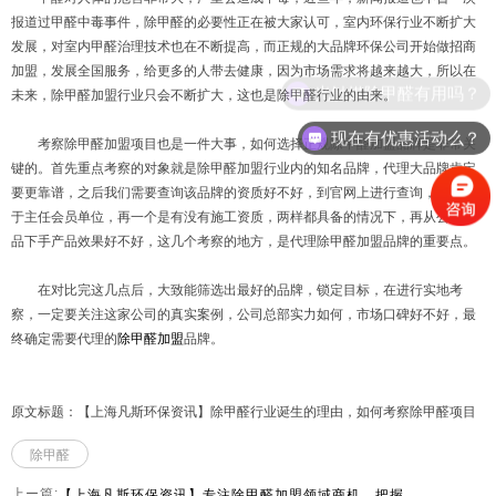
报道过甲醛中毒事件，除甲醛的必要性正在被大家认可，室内环保行业不断扩大
发展，对室内甲醛治理技术也在不断提高，而正规的大品牌环保公司开始做招商
加盟，发展全国服务，给更多的人带去健康，因为市场需求将越来越大，所以在
光触媒除甲醛有用吗？
未来，除甲醛加盟行业只会不断扩大，这也是除甲醛行业的由来。
现在有优惠活动么？
考察除甲醛加盟项目也是一件大事，如何选择正规除甲醛加盟品牌是非常关
键的。首先重点考察的对象就是除甲醛加盟行业内的知名品牌，代理大品牌肯定
要更靠谱，之后我们需要查询该品牌的资质好不好，到官网上进行查询，是否属
于主任会员单位，再一个是有没有施工资质，两样都具备的情况下，再从公司产
品下手产品效果好不好，这几个考察的地方，是代理除甲醛加盟品牌的重要点。
在对比完这几点后，大致能筛选出最好的品牌，锁定目标，在进行实地考
察，一定要关注这家公司的真实案例，公司总部实力如何，市场口碑好不好，最
终确定需要代理的
除甲醛加盟
品牌。
原文标题：【上海凡斯环保资讯】除甲醛行业诞生的理由，如何考察除甲醛项目
除甲醛
【上海凡斯环保资讯】专注除甲醛加盟领域商机，把握时机，加盟除甲醛
上ー篇: