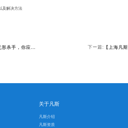
以及解决方法
【上海凡斯环保资讯】装修带来的五大无形杀手，你应当了解悉知尤其是甲醛
下ー篇:
关于凡斯
凡斯介绍
凡斯资质