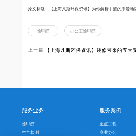
原文标题：【上海凡斯环保资讯】为你解析甲醛的来源地
除甲醛
办公室除甲醛
上ー篇:
服务业务
服务案例
除甲醛
重点工程
空气检测
商业办公