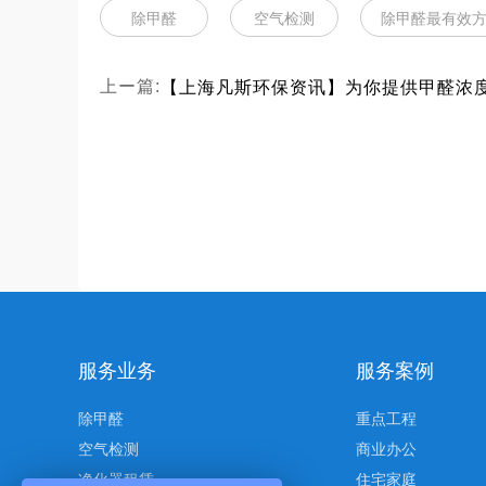
除甲醛
空气检测
除甲醛最有效
上ー篇:
服务业务
服务案例
除甲醛
重点工程
空气检测
商业办公
净化器租赁
住宅家庭