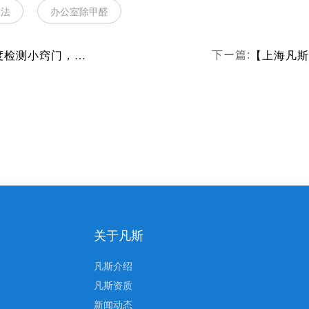
方法
办公室除甲醛
【上海凡斯环保资讯】为你提供甲醛浓度检测小窍门，时刻关注室内甲醛浓度，保证健康
下ー篇:
关于凡斯
凡斯介绍
凡斯资质
新闻动态