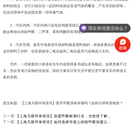
材料的组合，当它们组合在一起的时候就会造成气味的叠加，产生浓烈的异味，
在这些异味中也会隐含着一些有毒气体。
2、汽车内饰。汽车内饰污染包括驾驶系统以及座椅等部件，这些材料中很可
现在有优惠活动么？
能会释放出例如甲醛、二甲苯、苯和丙酮等有害物质。
3、汽车空调。新车中很多部件或材料都是塑料做的，有很多磨合的地方，在
这些材料工作时，也容易使得二氧化碳和二氧化硫等污染物进入车内。
另外，一些家庭的小孩喜欢在车内放置很多毛绒玩具等物品，如果质量不过
关，也会变成污染物的排放源，因此大家在日常生活中要注意不要在车内堆放太
多的东西。
原文标题：【上海凡斯环保资讯】新车甲醛异味有毒吗？如何分辨有害物质？
【上海凡斯环保资讯】加盟甲醛检测行业，当然得了解甲醛来源和甲醛检测方法啦！如下为你提供参考
上ー篇:
【上海凡斯环保资讯】如何选择市面上的除甲醛加盟公司，这些细节供您参考
下ー篇: