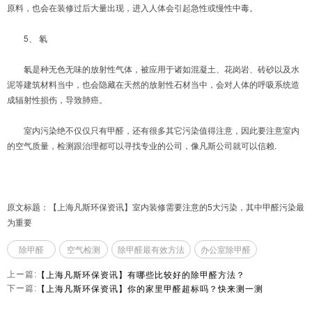
原料，也会在装修过后大量出现，进入人体会引起急性或慢性中毒。
5、 氡
氡是种无色无味的放射性气体，被应用于诸如混凝土、花岗岩、砖砂以及水
泥等建筑材料当中，也会隐藏在天然的放射性石材当中，会对人体的呼吸系统造
成辐射性损伤，导致肺癌。
室内污染绝不仅仅只有甲醛，还有很多其它污染值得注意，因此要注意室内
的空气质量，检测跟治理都可以寻找专业的公司，像凡斯公司就可以信赖.
原文标题：【上海凡斯环保资讯】室内装修需要注意的5大污染，其中甲醛污染最
为重要
除甲醛
空气检测
除甲醛最有效方法
办公室除甲醛
【上海凡斯环保资讯】有哪些比较好的除甲醛方法？
上ー篇:
【上海凡斯环保资讯】你的家里甲醛超标吗？快来测一测
下ー篇: