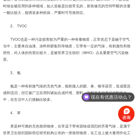
时候会被应用到多种领域，如人造板是比较常见的，新装修完的空间甲醛的含量
一般比较大，能诱发多种疾病，严重时可导致癌症。
2、 TVOC
TVOC也是一种污染损害较为严重的一种有毒物质，正常状态下是融于空气
当中，主要来自油漆、涂料和胶黏剂等物质，它带有一定的气味，有刺激性和致
癌性，对人体的伤害比较大，是被世界卫生组织（WHO）点名重要空气污染物
质。
3、 氨
氨是一种有刺激气味的无色气体，能刺激人的眼、鼻、喉等器官，造成窒息
感和流泪，但它被广泛应用到诸如合成纤维、塑料、染料等多种产品的制作当
现在有优惠活动么？
中，在生活中人们接触比较多。
4、 苯
苯是种可燃的无色致癌物体，在常温下带有甜味或强烈的芳香气味，是属于
世界卫生组织国际癌症研究机构公布的一类致癌物质，在工业上被大量用作化工