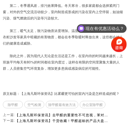
第二，冬季通风差，排污效果降低。冬天寒冷，很多家庭都会选择紧闭门
窗，对外的空气交流活动较少，室内制造或形成的污染在室内上空停留，如油烟
污染、煤气燃烧后的污染等污染较大。
现在有优惠活动么？
第三，暖气太足，致污染物质浓度增加。温度高有利于有毒气体的挥发，如
衣柜沙发等家具中暗藏的有害物质，都会在冬季取暖时释放出来，这些都会对人
们的健康造成威胁。
除此之外，因为现代人无论是生活还是工作，在室内待的时间越来越长，上
班族平均每天有80%的时间都在室内度过，这样在有限的空间里聚集大量的人
群，人员密集空气环境复杂，增加更多患病或感染病症的可能性。
原文标题：【上海凡斯环保资讯】比雾霾更可怕的室内污染是怎样造成的呢？
除甲醛
空气检测
除甲醛最有效方法
办公室除甲醛
【上海凡斯环保资讯】去甲醛的重要性不可忽视，苯对人体的危害都有哪些？
上ー篇:
【上海凡斯环保资讯】干货收藏！甲醛超标的产品大盘点！
下ー篇: