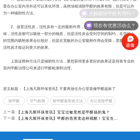
置在办公室内另外还可以美化环境，虽然绿植清除甲醛的效果有限，但是可以作
光触媒除甲醛有用吗？
为一种辅助性方法。
现在有优惠活动么？
2、放置活性炭，活性炭有一定的吸附作用，当室内散发出异味或有污染的时
候，活性炭都可以吸收一部分的物质，但是活性炭会受到空间的制约，在空间小
的范围内吸附效果会比较好，但是在宽敞的办公室吸附作用会受限，需要多量的
活性炭才能达到更大的效果。
上面这两种方法只是辅助性方法，要想获得更多更好的效果还是得靠专业的
室内甲醛治理公司来进行甲醛检测和治理。
原文标题：【上海凡斯环保资讯】不要再放任办公室装修甲醛超标了
除甲醛
空气检测
除甲醛最有效方法
办公室除甲醛
【上海凡斯环保资讯】宝宝过敏竟然是甲醛搞的鬼？
上ー篇:
【上海凡斯环保资讯】甲醛的危害竟这样残酷！宝宝生出来竟是这样的
下ー篇: