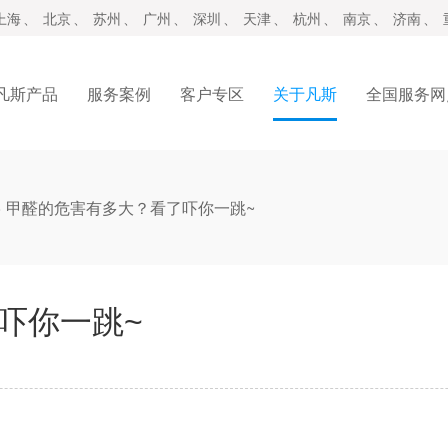
上海
、
北京
、
苏州
、
广州
、
深圳
、
天津
、
杭州
、
南京
、
济南
、
凡斯产品
服务案例
客户专区
关于凡斯
全国服务网
>
甲醛的危害有多大？看了吓你一跳~
吓你一跳~