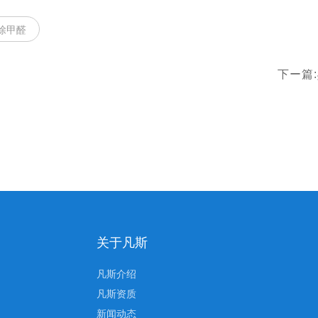
除甲醛
下ー篇:
关于凡斯
凡斯介绍
凡斯资质
新闻动态