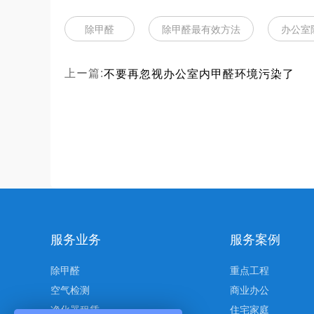
除甲醛
除甲醛最有效方法
办公室
不要再忽视办公室内甲醛环境污染了
上ー篇:
服务业务
服务案例
除甲醛
重点工程
空气检测
商业办公
净化器租赁
住宅家庭