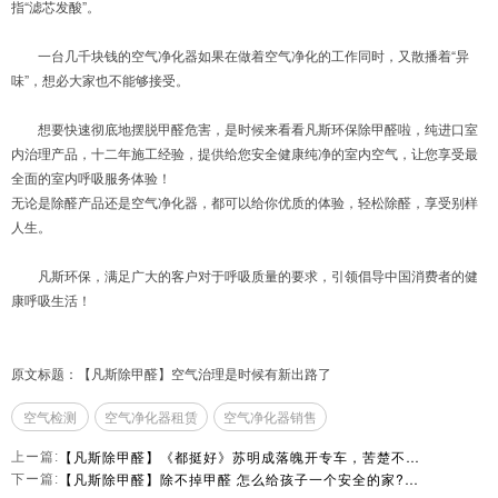
指“滤芯发酸”。
一台几千块钱的空气净化器如果在做着空气净化的工作同时，又散播着“异
味”，想必大家也不能够接受。
想要快速彻底地摆脱甲醛危害，是时候来看看凡斯环保除甲醛啦，纯进口室
内治理产品，十二年施工经验，提供给您安全健康纯净的室内空气，让您享受最
全面的室内呼吸服务体验！
无论是除醛产品还是空气净化器，都可以给你优质的体验，轻松除醛，享受别样
人生。
凡斯环保，满足广大的客户对于呼吸质量的要求，引领倡导中国消费者的健
康呼吸生活！
原文标题：【凡斯除甲醛】空气治理是时候有新出路了
空气检测
空气净化器租赁
空气净化器销售
【凡斯除甲醛】《都挺好》苏明成落魄开专车，苦楚不止没钱这一条！
上ー篇:
【凡斯除甲醛】除不掉甲醛 怎么给孩子一个安全的家?请为孩子看完！
下ー篇: