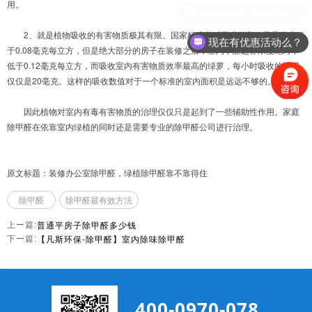
用。
光触媒除甲醛有用吗？
2、就是植物吸收的有害物质极其有限。国家标准中对甲醛的释放量是要求低
现在有优惠活动么？
于0.08毫克每立方，但是绝大部分的房子在装修之后，室内甲醛超标浓度绝对不
低于0.12毫克每立方，而吸收室内有害物质效率最高的绿萝，每小时吸收的甲醛
仅仅是20毫克。这样的吸收数值对于一个标准的室内面积是远远不够的。
因此植物对室内有毒有害物质的治理仅仅只是起到了一些辅助性作用。家庭
除甲醛在依靠室内绿植的同时还是需要专业的除甲醛公司进行治理。
原文标题：装修办公室除甲醛，绿植除甲醛靠不靠得住
除甲醛
除甲醛最有效方法
普通平房子除甲醛多少钱
上ー篇:
【凡斯环保-除甲醛】室内除味除甲醛
下ー篇:
400-0970-078