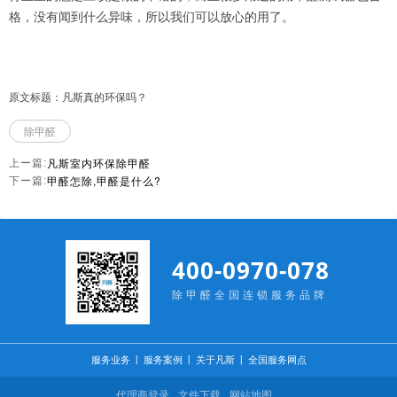
格
，
没有闻到什么异味
，
所以我们可以放心的用了
。
原文标题：凡斯真的环保吗？
除甲醛
凡斯室内环保除甲醛
上ー篇:
甲醛怎除,甲醛是什么?
下ー篇:
400-0970-078
除甲醛全国连锁服务品牌
服务业务
丨
服务案例
丨
关于凡斯
丨
全国服务网点
代理商登录
文件下载
网站地图