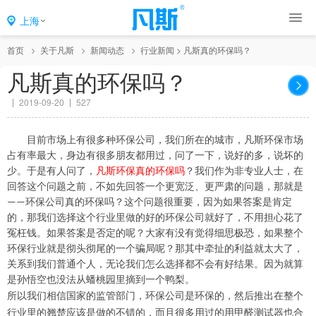
上海
首页
关于凡斯
新闻动态
行业新闻
>
凡斯真的环保吗？
凡斯真的环保吗？
2019-09-20
527
目前市场上有很多种环保公司
，
我们所在的城市
，
凡斯环保市场
占有率最大
，
身边有很多朋友都用过
，
问了一下
，
说好的多
，
说坏的
少
。
于是有人问了
，
凡斯环保真的环保吗
？
我们作为非专业人士
，
在
回答这个问题之前
，
不如先回答一个更宽泛
、
更严肃的问题
，
那就是
环保公司真的环保吗
？
这个问题很重要
，
因为如果答案是肯定
——
的
，
那我们选择这个行业里做的好的环保公司就好了
，
不用担心花了
冤枉钱
。
如果答案是否定的呢
？
大家有没有觉得细思极恐
，
如果整个
环保行业就是彻头彻尾的一个骗局呢
？
那其中牵扯的利益就太大了
，
关系到我们普通个人
，
无论我们怎么选择都不会有好结果
。
因为就算
是孙悟空也没法从蟠桃园里摘到一个鸭梨
。
所以我们相信国家的监管部门
，
环保公司是环保的
，
然后推出在整个
行业里的翘楚应该是做的不错的
，
而且很多用过的用甲醛测试器也合