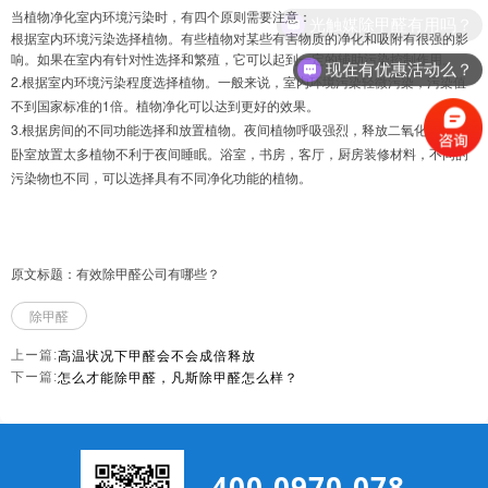
当植物净化室内环境污染时，有四个原则需要注意：
光触媒除甲醛有用吗？
根据室内环境污染选择植物。有些植物对某些有害物质的净化和吸附有很强的影
响。如果在室内有针对性选择和繁殖，它可以起到一定的辅助污染控制作用。
现在有优惠活动么？
2.根据室内环境污染程度选择植物。一般来说，室内环境污染轻微污染，污染值
不到国家标准的1倍。植物净化可以达到更好的效果。
3.根据房间的不同功能选择和放置植物。夜间植物呼吸强烈，释放二氧化碳，在
卧室放置太多植物不利于夜间睡眠。浴室，书房，客厅，厨房装修材料，不同的
污染物也不同，可以选择具有不同净化功能的植物。
原文标题：有效除甲醛公司有哪些？
除甲醛
高温状况下甲醛会不会成倍释放
上ー篇:
怎么才能除甲醛，凡斯除甲醛怎么样？
下ー篇:
400-0970-078