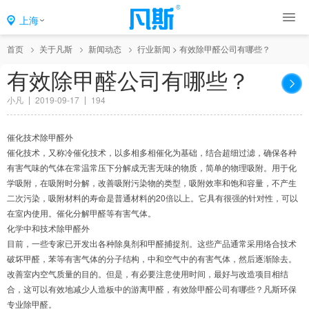
上海
首页
关于凡斯
新闻动态
行业新闻
>
有效除甲醛公司有哪些？
有效除甲醛公司有哪些？
小凡
2019-09-17
194
催化技术除甲醛外
催化技术，又称冷催化技术，以多相多相催化为基础，结合超细过滤，确保各种
有害气味的气体在常温常压下分解成无害无味的物质，简单的物理吸附。用于化
学吸附，在吸附时分解，改善吸附污染物的类型，吸附效率和饱和容量，不产生
二次污染，吸附材料的寿命是普通材料的20倍以上。它具有很强的针对性，可以
在室内使用。催化分解甲醛等有害气体。
化学中和技术除甲醛外
目前，一些专家已开发出各种除臭剂和甲醛捕捉剂。这些产品通常采用络合技术
破坏甲醛，苯等有害气体的分子结构，中和空气中的有害气体，然后逐渐除去。
改善室内空气质量的目的。但是，有必要注意使用时间，最好与改造项目相结
合，这可以有效地减少人造板中的游离甲醛，有效除甲醛公司有哪些？凡斯环保
专业除甲醛。