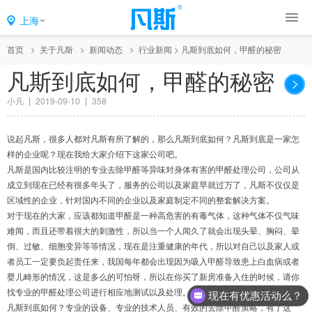
上海
首页
关于凡斯
新闻动态
行业新闻
>
凡斯到底如何，甲醛的秘密
凡斯到底如何，甲醛的秘密
小凡
2019-09-10
358
说起凡斯，很多人都对凡斯有所了解的，那么凡斯到底如何？凡斯到底是一家怎
样的企业呢？现在我给大家介绍下这家公司吧。
凡斯是国内比较注明的专业去除甲醛等异味对身体有害的甲醛处理公司，公司从
成立到现在已经有很多年头了，服务的公司以及家庭早就过万了，凡斯不仅仅是
区域性的企业，针对国内不同的企业以及家庭制定不同的整套解决方案。
对于现在的大家，应该都知道甲醛是一种高危害的有毒气体，这种气体不仅气味
难闻，而且还带着很大的刺激性，所以当一个人闻久了就会出现头晕、胸闷、晕
倒、过敏、细胞变异等等情况，现在是注重健康的年代，所以对自己以及家人或
者员工一定要负起责任来，我国每年都会出现因为吸入甲醛导致患上白血病或者
婴儿畸形的情况，这是多么的可怕呀，所以在你买了新房准备入住的时候，请你
找专业的甲醛处理公司进行相应地测试以及处理。
现在有优惠活动么？
凡斯到底如何？专业的设备、专业的技术人员、有效的去除甲醛策略，有了这