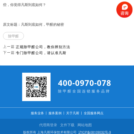
些，你觉得凡斯到底如何？
原文标题：凡斯到底如何，甲醛的秘密
除甲醛
正规除甲醛公司，教你辨别方法
上ー篇:
专门除甲醛公司，请认准凡斯
下ー篇:
400-0970-078
除甲醛全国连锁服务品牌
服务业务
丨
服务案例
丨
关于凡斯
丨
全国服务网点
代理商登录
文件下载
网站地图
版权所有 上海凡斯环保技术有限公司
沪ICP备08109032号-9