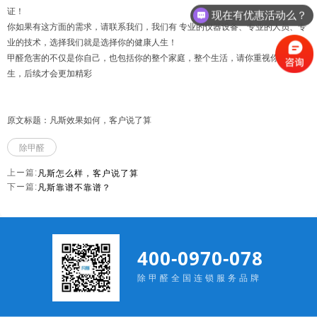
证！
现在有优惠活动么？
你如果有这方面的需求，请联系我们，我们有 专业的仪器设备、专业的人员、专
业的技术，选择我们就是选择你的健康人生！
甲醛危害的不仅是你自己，也包括你的整个家庭，整个生活，请你重视你的人
生，后续才会更加精彩
原文标题：凡斯效果如何，客户说了算
除甲醛
凡斯怎么样，客户说了算
上ー篇:
凡斯靠谱不靠谱？
下ー篇:
400-0970-078
除甲醛全国连锁服务品牌