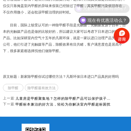
仅仅只靠掩盖室内甲醛的异味来假装已经除过了甲醛，其实甲醛污染依旧存在，
光触媒除甲醛有用吗？
不仅作用微小，还会耽误甲醛治理的好时机。
现在有优惠活动么？
目前，国际上较受认可的一种除甲醛手段是光触媒，光触媒发源于日本，日
本的光触媒产品也是做的比较好的，所以建议大家可以考虑下日本进口的除甲醛
产品。比如深耕室内空气十五年的凡斯环保，就是一家以进口治理产品为主打的
公司，他们引进了光触媒等产品，除醛效果有目共睹，客户满意度也是居高不
下，很多家庭都选择找他们做除甲醛。
原文标题：新家除甲醛你试过哪些方法？凡斯环保日本进口产品真的好用吗
除甲醛
除甲醛最有效方法
儿童房是甲醛聚集地？怎样的除甲醛产品可以保护孩子呢？
上ー篇:
甲醛标本兼治的好方法，轻松为你解决室内甲醛超标困扰
下ー篇: