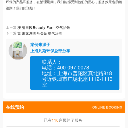
环保的产品和服务，在治理期间，我们能感受到他们的用心，服务效果也的确
达到了我们的预期！
美丽田园Beauty Farm空气治理
上ー篇:
郑州龙湖壹号会所空气治理
下ー篇:
案例来源于
上海凡斯环保总部分享
联系人：
电话：400-097-0078
地址：上海市普陀区真北路818
号近铁城市广场北座1112-1113
室
在线预约
ONLINE BOOKING
110
已有
户预约了服务