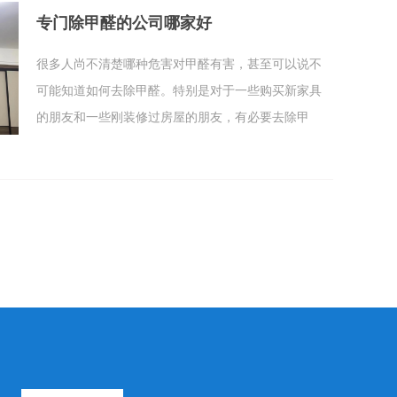
再次的出现了，你再去找他时他不承认了，这就是不
专门除甲醛的公司哪家好
找正规的甲醛清理公司的后果，钱花了，甲醛没消
除。 新家难闻的味道很浓，甲醛必须超标/家里没有异
很多人尚不清楚哪种危害对甲醛有害，甚至可以说不
味，甲醛是不是就真的没有了呢？甲醛超标真的不需
可能知道如何去除甲醛。特别是对于一些购买新家具
要处理吗？ 一定要处理的！甲醛本身无色无味，只有
的朋友和一些刚装修过房屋的朋友，有必要去除甲
刺激感。在传统意义上，“甲醛香料”实际上是更多的芳
醛。这种理解可以保证家庭的健康。如今，没有几个
香烃气体，例如甲苯，二甲苯等。虽然这种类型的气
朋友因甲醛而生病。可以说这可以有效避免，也就是
体也是有害的，但它以更快的速度挥发，并且通常在
说，有必要了解甲醛的危害和去除方法。
大约半年后蒸发干净。 真正值得关注的是甲醛，因为
甲醛释放缓慢，即使是近十年的时间！而且，由于甲
醛的无色无味特性，很容易被忽视！有些人长期生活
在甲醛中。在这种环境中待上好几年，我不知道为什
么，但是这就是真正的问题！