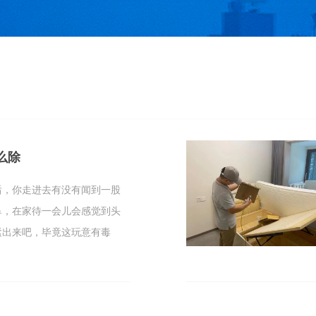
么除
后，你走进去有没有闻到一股
鼻，在家待一会儿会感觉到头
紧出来吧，毕竟这玩意有毒
。