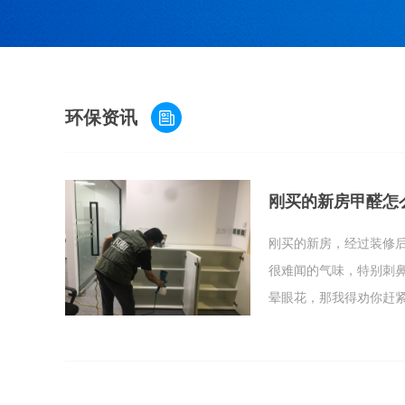
环保资讯
刚买的新房甲醛怎
​刚买的新房，经过装修
很难闻的气味，特别刺
晕眼花，那我得劝你赶
的，对身体伤害比较大