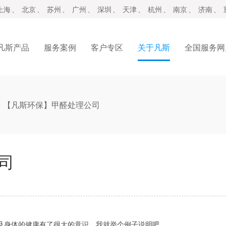
上海
、
北京
、
苏州
、
广州
、
深圳
、
天津
、
杭州
、
南京
、
济南
、
凡斯产品
服务案例
客户专区
关于凡斯
全国服务网
>
【凡斯环保】甲醛处理公司
司
及身体的健康有了很大的意识，我就举个例子说明吧。