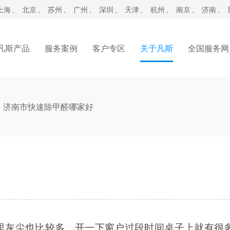
上海
、
北京
、
苏州
、
广州
、
深圳
、
天津
、
杭州
、
南京
、
济南
、
凡斯产品
服务案例
客户专区
关于凡斯
全国服务网
>
济南市快速除甲醛哪家好
里灰尘也比较多，开一下窗户过段时间桌子上就有很