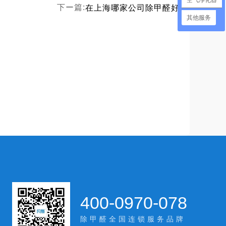
空气净化器
在上海哪家公司除甲醛好
下ー篇:
其他服务
400-0970-078
除甲醛全国连锁服务品牌