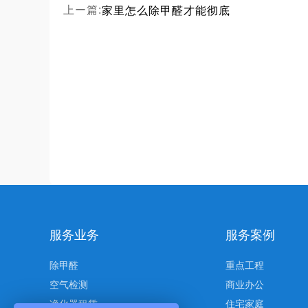
家里怎么除甲醛才能彻底
上ー篇:
服务业务
服务案例
除甲醛
重点工程
空气检测
商业办公
净化器租赁
住宅家庭