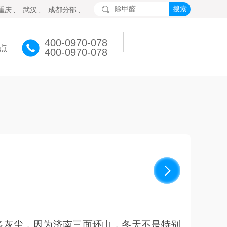
重庆
、
武汉
、
成都分部
、
400-0970-078
点
400-0970-078
多灰尘，因为济南三面环山，冬天不是特别