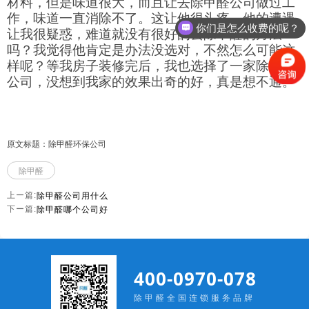
材料，但是味道很大，而且让去除甲醛公司做过工
作，味道一直消除不了。这让他很头疼，他的遭遇
你们是怎么收费的呢？
让我很疑惑，难道就没有很好的去除甲醛的方法
吗？我觉得他肯定是办法没选对，不然怎么可能这
样呢？等我房子装修完后，我也选择了一家除甲醛
公司，没想到我家的效果出奇的好，真是想不通。
原文标题：除甲醛环保公司
除甲醛
除甲醛公司用什么
上ー篇:
除甲醛哪个公司好
下ー篇:
400-0970-078
除甲醛全国连锁服务品牌