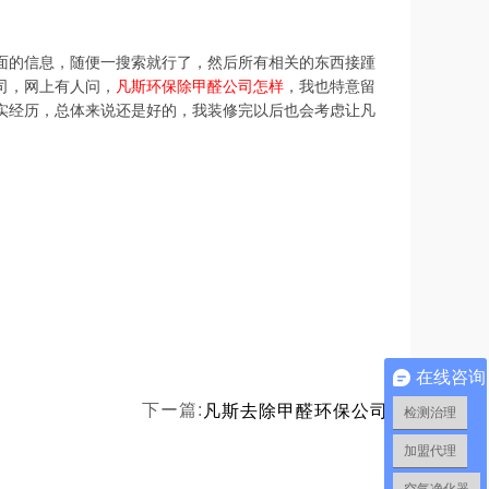
面的信息，随便一搜索就行了，然后所有相关的东西接踵
司，网上有人问，
凡斯环保除甲醛公司怎样
，我也特意留
实经历，总体来说还是好的，我装修完以后也会考虑让凡
在线咨询
凡斯去除甲醛环保公司
下ー篇:
检测治理
加盟代理