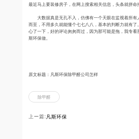
最近马上要装修房子，在网上搜索相关信息，头条就拼命
大数据真是无孔不入，仿佛有一个天眼在监视着所有
而至，不用多久就能懂个七七八八，基本的判断力就有了
心了一下，好的评论匆匆而过，因为那可能是拖，我专看
斯环保做。
原文标题：凡斯环保除甲醛公司怎样
除甲醛
凡斯环保
上ー篇: