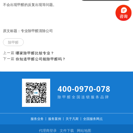
不会出现甲醛的反复出现等问题。
原文标题：专业除甲醛清除公司
除甲醛
哪家除甲醛比较专业？
上ー篇:
你知道甲醛公司能除甲醛吗？
下ー篇:
400-0970-078
除甲醛全国连锁服务品牌
服务业务
丨
服务案例
丨
关于凡斯
丨
全国服务网点
代理商登录
文件下载
网站地图