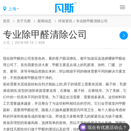
上海
首页
关于凡斯
新闻动态
环保资讯
>
专业除甲醛清除公司
专业除甲醛清除公司
小凡
2019-09-12
659
现在除甲醛的公司形形色色，看的客户眼花缭乱，都不知道应该选择哪家甲醛处
理公司了。首先我要告诉大家，甲醛主要是从墙上的乳胶漆、涂料、门窗、沙
发、窗帘、床等等物品类跑出来的，所以根据不同的物体需要不同的解决方案支
持，不然很难将甲醛处理干净的。
瓷砖需要水泥或瓷砖粘合剂才能贴上的;房子的墙壁上需要灰泥墙，腻子粉，乳胶
漆或墙纸;造型的顶部表面需要龙骨，石膏板，腻子粉，石膏线等。为了美丽，它
们中的一些具有不同的背景墙。为了满足生活需要，需要很多家具。这些材料和
工艺需要越来越多，并且整合了与这些材料相结合的空间。它们会导致室内甲醛
超标，需要用甲醛处理。随着人们越来越重视室内环境卫生，每个人都会考虑材
料的环保和装修造成的装修污染。即使是大多数有婴儿的家庭也会为孩子健康。
将放弃理想的装修风格，选择简单的装饰。所以不管你的房子怎么装修，我建议
现在有优惠活动么？
大家找凡斯给你们做个甲醛的测试以及处理，你的健康问题就交给我们吧，后期