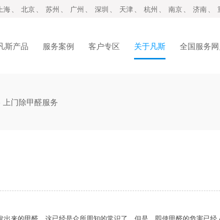
上海
、
北京
、
苏州
、
广州
、
深圳
、
天津
、
杭州
、
南京
、
济南
、
凡斯产品
服务案例
客户专区
关于凡斯
全国服务网
>
上门除甲醛服务
来的甲醛，这已经是众所周知的常识了。但是，即使甲醛的危害已经人