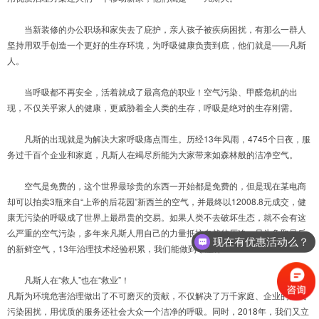
当新装修的办公职场和家失去了庇护，亲人孩子被疾病困扰，有那么一群人
坚持用双手创造一个更好的生存环境，为呼吸健康负责到底，他们就是——凡斯
人。
当呼吸都不再安全，活着就成了最高危的职业！空气污染、甲醛危机的出
现，不仅关乎家人的健康，更威胁着全人类的生存，呼吸是绝对的生存刚需。
凡斯的出现就是为解决大家呼吸痛点而生。历经13年风雨，4745个日夜，服
务过千百个企业和家庭，凡斯人在竭尽所能为大家带来如森林般的洁净空气。
空气是免费的，这个世界最珍贵的东西一开始都是免费的，但是现在某电商
却可以拍卖3瓶来自“上帝的后花园”新西兰的空气，并最终以12008.8元成交，健
康无污染的呼吸成了世界上最昂贵的交易。如果人类不去破坏生态，就不会有这
么严重的空气污染，多年来凡斯人用自己的力量抵抗自然的压迫，只为争取最后
现在有优惠活动么？
的新鲜空气，13年治理技术经验积累，我们能做到零差评！
凡斯人在“救人”也在“救业”！
凡斯为环境危害治理做出了不可磨灭的贡献，不仅解决了万千家庭、企业的空气
污染困扰，用优质的服务还社会大众一个洁净的呼吸。同时，2018年，我们又立