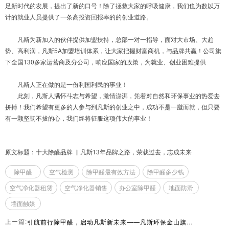
足新时代的发展，提出了新的口号！除了拯救大家的呼吸健康，我们也为数以万
计的就业人员提供了一条高投资回报率的的创业道路。
凡斯为新加入的伙伴提供加盟扶持，总部一对一指导，面对大市场、大趋
势、高利润，凡斯5A加盟培训体系，让大家把握财富商机，与品牌共赢！公司旗
下全国130多家运营商及分公司，响应国家的政策，为就业、创业困难提供
凡斯人正在做的是一份利国利民的事业！
此刻，凡斯人满怀斗志与希望，激情澎湃，凭着对自然和环保事业的热爱去
拼搏！我们希望有更多的人参与到凡斯的创业之中，成功不是一蹴而就，但只要
有一颗坚韧不拔的心，我们终将征服这项伟大的事业！
原文标题：十大除醛品牌 ▏凡斯13年品牌之路，荣载过去，志成未来
除甲醛
空气检测
除甲醛最有效方法
除甲醛多少钱
空气净化器租赁
空气净化器销售
办公室除甲醛
地面防滑
墙面触媒
引航前行除甲醛，启动凡斯新未来——凡斯环保金山旗舰店盛大开业
上ー篇: