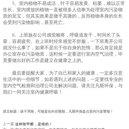
5、室内植物不易成活，叶子容易发黄、枯萎，难以正常
生长。室内摆放的植物一直被很多人信奉为处理室内污染物
质的至宝，但其实效果是微乎其微的，反而植物本身的生长
会受到污染物影响，甚至死亡。
6、上班族在公司感觉喉疼，呼吸道发干，时间长了头
晕，容易疲劳。在上班时经常感觉不舒服，一下班离开公司
就没什么事了，如果不是出于你自身的怠惰，那么肯定就是
办公室存在污染物质，这时候一定要进行室内空气治理，毕
竟要做出好的工作是建立在健康之上的。
最后要提醒大家，为了自己和家人的健康，一定多注意
生活中的一些细节，如若遇到上述的问题，一定要找专业的
室内空气检测和治理公司去解决问题。请关注凡斯环保，与
我们一同关注室内健康呼吸！
原文标题：孩子哭闹，可能是在向你预报，凡斯环保盘点室内污染警报！
这样除甲醛，是错的！
上ー篇: