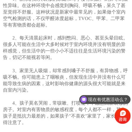
性异味。在这种环境中会感觉到胸闷、呼吸不畅，呆久了甚
至觉得不舒服。这种状况是新家中最常见的，如果做个室内
空气检测的话，不仅甲醛浓度超标，TVOC、甲苯、二甲苯
等有害物质都会超标。
2、每天清晨起床时，感到憋闷、恶心、甚至头晕目眩。
很多人可能在生活中大多时候对于室内环境并没有明显的异
样感觉，但生活中的一些小小不适往往是生活环境污染的警
告，切记不能视若等闲。
3、家里无人吸烟，却常感到嗓子不舒服，有异物感，呼
吸不畅。你可能患上了咽喉炎，但发现生活中并没有什么可
能导致生病的因素，这时影响你健康的源头很大可能就是来
自室内污染。
现在有优惠活动么？
4、孩子莫名哭闹，常咳嗽、打喷嚏，不愿意回新装修的
房子。对室内有害物质的敏感程度，每个人都不一样，其中
孩子是抵抗力最差的，如果孩子"不喜欢"家里了，家长们就
得注意了。