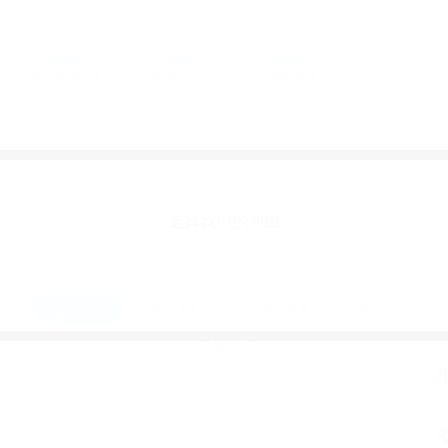
郑州银行办公空气治理
农业银行大厦办公区空气治理
乌鲁木齐国际机场空气治理
工商银行办公区空气治理
定制专业化解决方案，提供十年质保合同
检测
方案
效果
免费对房间进行初测
免费制定专业化
比国家标准提高
察
获取具体甲醛超标数值
解决方案
10%-20%，质保10年
选择我们的理由