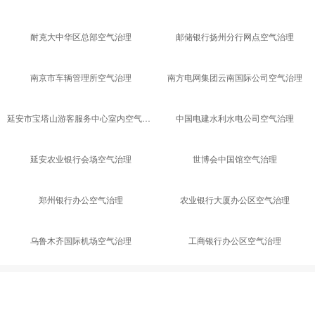
项目案例
查看更多
重点工程
商业办公
住宅家庭
教育机构
酒店会所
医疗机构
汽车治理
耐克大中华区总部空气治理
邮储银行扬州分行网点空气治理
南京市车辆管理所空气治理
南方电网集团云南国际公司空气治理
延安市宝塔山游客服务中心室内空气治理
中国电建水利水电公司空气治理
延安农业银行会场空气治理
世博会中国馆空气治理