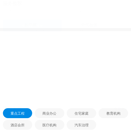
免费获取检测/除甲醛报价
现已累计有
[1965387]
位获取
查看更多
m²
服务推荐
除甲醛
空气检测
20年专业除甲醛经验
CMA机构空气检测
专业资质
扫码关注
优选
拥有业内专业的资质证书，
扫码可联系我们 详细咨询
品质保障